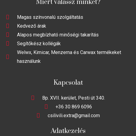
Miért válassz minket?
Magas színvonalú szolgáltatás
Kedvező árak
Alapos megbízható minőségi takarítás
Segítőkész kollégák
Welwx, Kimicar, Menzerna és Carwax termékeket
használunk
Kapcsolat
Bp. XVII. kerület, Pesti út 340.
+36 30 869 6096
csilivili.extra@gmail.com
Adatkezelés