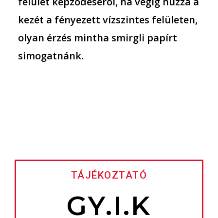
felület képződéséről, ha végig húzza a
kezét a fényezett vízszintes felületen,
olyan érzés mintha smirgli papírt
simogatnánk.
TÁJÉKOZTATÓ
GY.I.K