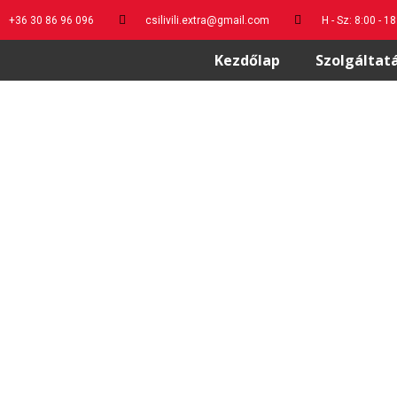
+36 30 86 96 096
csilivili.extra@gmail.com
H - Sz: 8:00 - 1
Kezdőlap
Szolgáltat