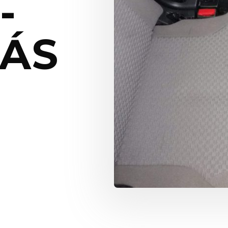
-
TÁS