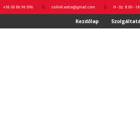
+36 30 86 96 096
csilivili.extra@gmail.com
H - Sz: 8:00 - 1
Kezdőlap
Szolgáltat