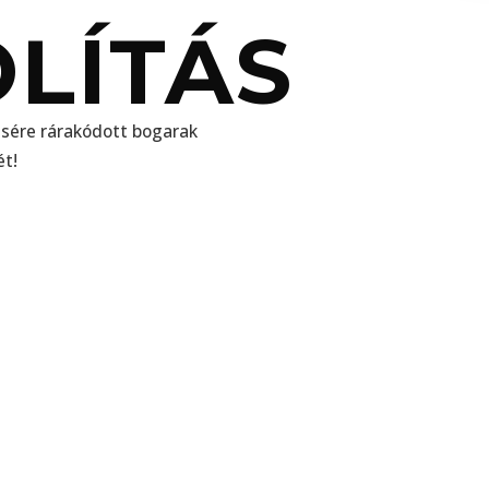
LÍTÁS
ésére rárakódott bogarak
ét!